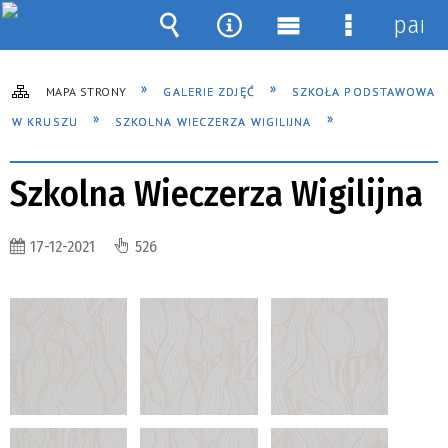
pane
Wyszukiwarka
Narzędzia
Menu
Menu
główne
szczegóło
MAPA STRONY
GALERIE ZDJĘĆ
SZKOŁA PODSTAWOWA
W KRUSZU
SZKOLNA WIECZERZA WIGILIJNA
Szkolna Wieczerza Wigilijna
17-12-2021
526