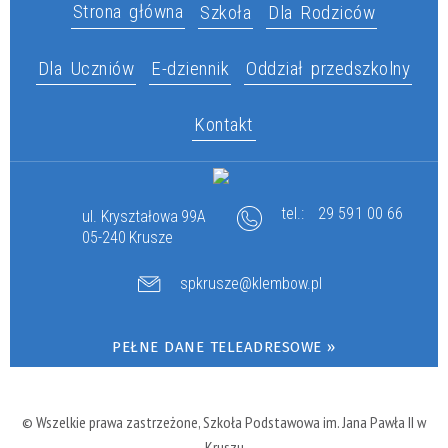
Strona główna
Szkoła
Dla Rodziców
Dla Uczniów
E-dziennik
Oddział przedszkolny
Kontakt
tel.:
29 591 00 66
ul. Kryształowa 99A
05-240 Krusze
spkrusze@klembow.pl
PEŁNE DANE TELEADRESOWE »
© Wszelkie prawa zastrzeżone, Szkoła Podstawowa im. Jana Pawła II w
Kruszu